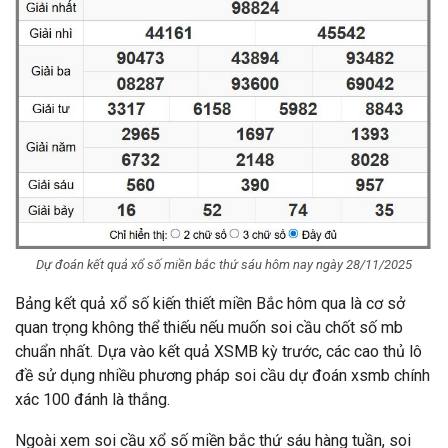
Dự đoán kết quả xổ số miền bắc thứ sáu hôm nay ngày 28/11/2025
Bảng kết quả xổ số kiến thiết miền Bắc hôm qua là cơ sở
quan trọng không thể thiếu nếu muốn soi cầu chốt số mb
chuẩn nhất. Dựa vào kết quả XSMB kỳ trước, các cao thủ lô
đề sử dụng nhiều phương pháp soi cầu dự đoán xsmb chính
xác 100 đánh là thắng.
Ngoài xem soi cầu xổ số miền bắc thứ sáu hàng tuần, soi