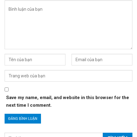
Save my name, email, and website in this browser for the
next time I comment.