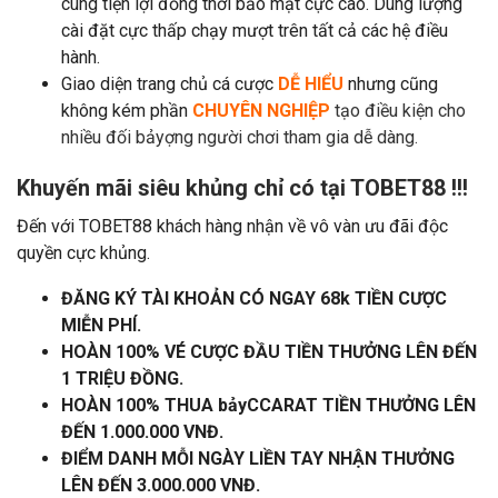
cùng tiện lợi đồng thời bảo mật cực cao. Dung lượng
cài đặt cực thấp chạy mượt trên tất cả các hệ điều
hành.
Giao diện trang chủ cá cược
DỄ HIỂU
nhưng cũng
không kém phần
CHUYÊN NGHIỆP
tạo điều kiện cho
nhiều đối bảyợng người chơi tham gia dễ dàng.
Khuyến mãi siêu khủng chỉ có tại TOBET88 !!!
Đến với TOBET88 khách hàng nhận về vô vàn ưu đãi độc
quyền cực khủng.
ĐĂNG KÝ TÀI KHOẢN CÓ NGAY 68k TIỀN CƯỢC
MIỄN PHÍ.
HOÀN 100% VÉ CƯỢC ĐẦU TIỀN THƯỞNG LÊN ĐẾN
1 TRIỆU ĐỒNG.
HOÀN 100% THUA bảyCCARAT TIỀN THƯỞNG LÊN
ĐẾN 1.000.000 VNĐ.
ĐIỂM DANH MỖI NGÀY LIỀN TAY NHẬN THƯỞNG
LÊN ĐẾN 3.000.000 VNĐ.