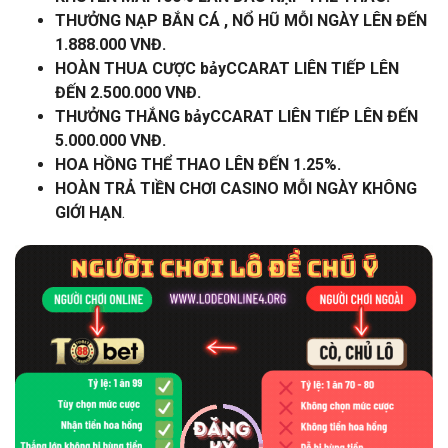
THƯỞNG NẠP BẮN CÁ , NỔ HŨ MỖI NGÀY LÊN ĐẾN
1.888.000 VNĐ.
HOÀN THUA CƯỢC bảyCCARAT LIÊN TIẾP LÊN
ĐẾN 2.500.000 VNĐ.
THƯỞNG THẮNG bảyCCARAT LIÊN TIẾP LÊN ĐẾN
5.000.000 VNĐ.
HOA HỒNG THỂ THAO LÊN ĐẾN 1.25%.
HOÀN TRẢ TIỀN CHƠI CASINO MỖI NGÀY KHÔNG
GIỚI HẠN
.