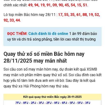
chính xác nhất:
49, 94, 19, 91, 09, 90, 45, 54, 15, 51.
Lô top miền Bắc hôm nay 28/11 :
17, 55, 35, 61, 88, 19, 52,
92, 33, 44.
ĐỌC THÊM:
Cách đánh lô đề online
1 ăn 99 đảm bảo
uy tín và chi trả sòng phẳng, tiền lời cao nhất thị trường
Quay thử xổ số miền Bắc hôm nay
28/11/2025 may mắn nhất
Soi cầu con số may mắn hôm nay, dự đoán kết quả XSMB
may mắn với phần mềm quay thử xổ số. Soi cầu đỉnh cao kết
hợp yếu tố tâm linh đưa anh em về bờ. Sau đây là kết quả
quay thử xs Hải Phòng hôm nay thứ sáu.