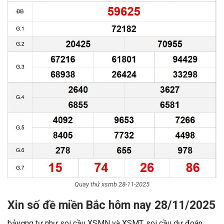
Quay thử xsmb 28-11-2025
Xin số đề miền Bắc hôm nay 28/11/2025
bảyơng tự như soi cầu XSMN và XSMT, soi cầu dự đoán