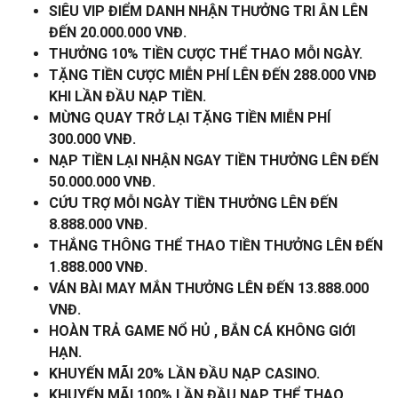
SIÊU VIP ĐIỂM DANH NHẬN THƯỞNG TRI ÂN LÊN
ĐẾN 20.000.000 VNĐ.
THƯỞNG 10% TIỀN CƯỢC THỂ THAO MỖI NGÀY.
TẶNG TIỀN CƯỢC MIỄN PHÍ LÊN ĐẾN 288.000 VNĐ
KHI LẦN ĐẦU NẠP TIỀN.
MỪNG QUAY TRỞ LẠI TẶNG TIỀN MIỄN PHÍ
300.000 VNĐ.
NẠP TIỀN LẠI NHẬN NGAY TIỀN THƯỞNG LÊN ĐẾN
50.000.000 VNĐ.
CỨU TRỢ MỖI NGÀY TIỀN THƯỞNG LÊN ĐẾN
8.888.000 VNĐ.
THẮNG THÔNG THỂ THAO TIỀN THƯỞNG LÊN ĐẾN
1.888.000 VNĐ.
VÁN BÀI MAY MẮN THƯỞNG LÊN ĐẾN 13.888.000
VNĐ.
HOÀN TRẢ GAME NỔ HỦ , BẮN CÁ KHÔNG GIỚI
HẠN.
KHUYẾN MÃI 20% LẦN ĐẦU NẠP CASINO.
KHUYẾN MÃI 100% LẦN ĐẦU NẠP THỂ THAO.