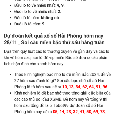
Đầu lô tô về nhiều nhất:
4, 9.
Đuôi lô tô về nhiều nhất:
2.
Đầu lô tô câm:
không có.
Đuôi lô tô câm:
9
.
Dự đoán kết quả xổ số Hải Phòng hôm nay
28/11 , Soi cầu miền bắc thứ sáu hàng tuần
Dựa trên quy luật các lô thường xuyên về gần đây và các lô
khi về hôm sau, soi lô đề vip miền Bắc sẽ đưa ra các phân
tích nhận định cho xsmb hôm nay:
Theo kinh nghiệm bạc nhớ lô đề miền Bắc 2024, đề về
27 hôm sau đánh lô gì? Soi cầu bạc nhớ xổ số Hải
Phòng lô tô hôm sau sẽ ra
10, 13, 34, 62, 64, 91, 96.
Kinh nghiệm lô đề bạc nhớ theo tổng giải đặc biệt của
các cao thủ soi cầu XSMB. Đề hôm nay về tổng 9 thì
hôm sau tổng đề là 5. Tobet99 dự đoán xổ số Hải
Phòng hôm nay sẽ ra
05, 14, 23, 32, 41, 50, 69, 78,