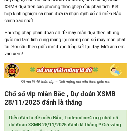
XSMB dựa trên các phương thức ghép cầu phân tích. Kết
hợp kinh nghiệm cá nhân đưa ra nhận định xổ số miền Bắc
chính xác nhất.
Phương pháp phán đoán số đề may mắn dựa theo những
giấc mơ tâm linh cũng mang lại những con số may mắn phát
tài. Soi cầu theo giấc mơ được tổng kết tại đây. Mời anh em
vào xem!
Sổ mơ lô đề toàn tập – Giải mộng soi cầu theo giấc mơ
Chố số vip miền Bắc , Dự đoán XSMB
28/11/2025 đánh là thắng
Diễn đàn lô đề miền Bắc , Lodeonline4.org chốt số
dự đoán XSMB 28/11/2025 đánh là thắng!!! Giờ vàng