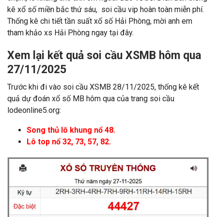
kê xổ số miền bắc thứ sáu, soi cầu vip hoàn toàn miễn phí.
Thống kê chi tiết tần suất xổ số Hải Phòng, mời anh em
tham khảo xs Hải Phòng ngay tại đây.
Xem lại kết quả soi cầu XSMB hôm qua
27/11/2025
Trước khi đi vào soi cầu XSMB 28/11/2025, thống kê kết
quả dự đoán xổ số MB hôm qua của trang soi cầu
lodeonline5.org:
Song thủ lô khung nổ 48.
Lô top nổ 32, 73, 57, 82.