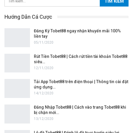
Hướng Dẫn Cá Cược
Đăng Ký Tobet88 ngay nhận khuyến mãi 100%
liền tay
05/11/2020
Rút Tiền Tobet88 | Cách rút tiền tài khoản Tobet88
siêu…
12/11/2020
Tải App Tobet88 trên điện thoại | Thông tin cài đặt
ứng dụng…
14/12/2020
Đăng Nhập Tobet88 | Cách vào trang Tobet88 khi
bị chặn mới…
13/12/2020
Lô đề Tobet88 | Đánh lô đề trực tuyến siêu lợi