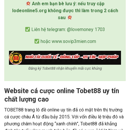
Anh em bạn bè lưu ý: nếu truy cập
lodeonline5.org không được thì làm trong 2 cách
sau
Liên hệ telegram: @lovemoney 1703
hoặc www.sovip3mien.com
Đăng ký Tobet88 nhận khuyến mãi cực khủng
Website cá cược online Tobet88 uy tín
chất lượng cao
TOBET88 trang lô đề online uy tín đã có mặt trên thị trường
cá cược châu Á từ đầu bảy 2015. Với vốn điều lệ triệu đô và
phương châm hoạt động “xanh chính”, Tobet88 đã khẳng