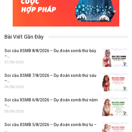
Bài Viết Gần Đây
Soi cầu XSMB 8/8/2026 – Dự đoán xsmb thứ bảy
–…
07/08/2026
Soi cầu XSMB 7/8/2026 – Dự đoán xsmb thứ sáu
–…
06/08/2026
Soi cầu XSMB 6/8/2026 – Dự đoán xsmb thứ năm
–…
05/08/2026
Soi cầu XSMB 5/8/2026 – Dự đoán xsmb thứ tư –
…