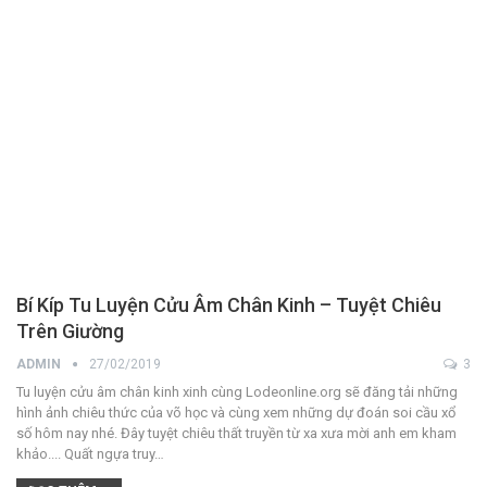
Bí Kíp Tu Luyện Cửu Âm Chân Kinh – Tuyệt Chiêu
Trên Giường
ADMIN
27/02/2019
3
Tu luyện cửu âm chân kinh xinh cùng Lodeonline.org sẽ đăng tải những
hình ảnh chiêu thức của võ học và cùng xem những dự đoán soi cầu xổ
số hôm nay nhé. Đây tuyệt chiêu thất truyền từ xa xưa mời anh em kham
khảo.... Quất ngựa truy…