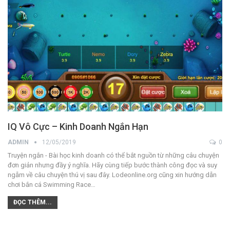
IQ Vô Cực – Kinh Doanh Ngắn Hạn
ADMIN
12/05/2019
0
Truyện ngắn - Bài học kinh doanh có thể bắt nguồn từ những câu chuyện
đơn giản nhưng đầy ý nghĩa. Hãy cùng tiếp bước thành công đọc và suy
ngẫm về câu chuyện thú vị sau đây. Lodeonline.org cũng xin hướng dẫn
chơi bắn cá Swimming Race…
ĐỌC THÊM...