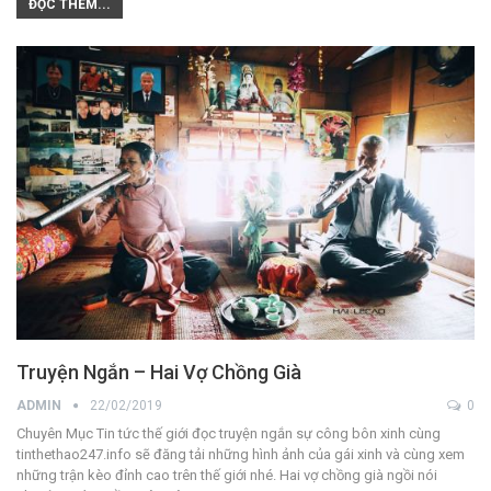
ĐỌC THÊM...
Truyện Ngắn – Hai Vợ Chồng Già
ADMIN
22/02/2019
0
Chuyên Mục Tin tức thế giới đọc truyện ngắn sự công bôn xinh cùng
tinthethao247.info sẽ đăng tải những hình ảnh của gái xinh và cùng xem
những trận kèo đỉnh cao trên thế giới nhé. Hai vợ chồng già ngồi nói