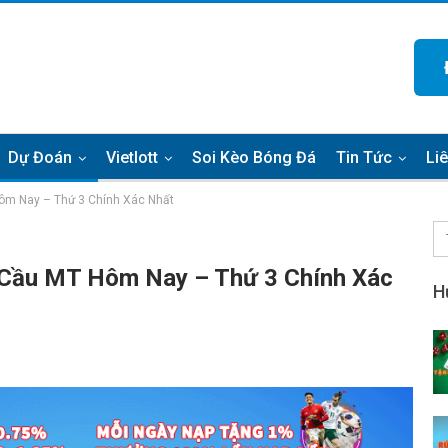
Dự Đoán
Vietlott
Soi Kèo Bóng Đá
Tin Tức
Li
ôm Nay – Thứ 3 Chính Xác Nhất
 Cầu MT Hôm Nay – Thứ 3 Chính Xác
H