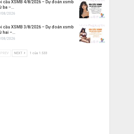
i cầu XSMB 4/8/2026 – Dự đoán xsmb
ứ ba –…
/08/2026
i cầu XSMB 3/8/2026 – Dự đoán xsmb
ứ hai –…
/08/2026
PREV
NEXT
1 của 1.533