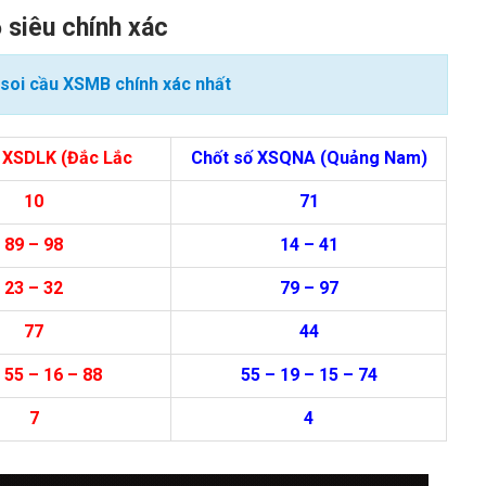
siêu chính xác
soi cầu XSMB chính xác nhất
 XSDLK (Đắc Lắc
Chốt số XSQNA (Quảng Nam)
10
71
89 – 98
14 – 41
23 – 32
79 – 97
77
44
 55 – 16 – 88
55 – 19 – 15 – 74
7
4