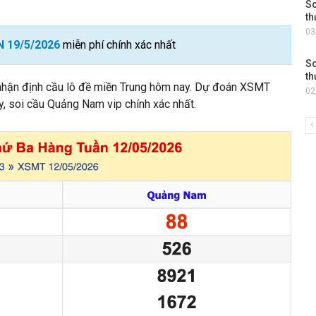
So
th
03
N 19/5/2026
miễn phí chính xác nhất
So
th
nhận định cầu lô đề miền Trung hôm nay. Dự đoán XSMT
02
, soi cầu Quảng Nam vip chính xác nhất.