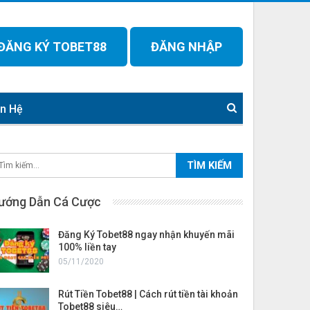
ĐĂNG KÝ TOBET88
ĐĂNG NHẬP
ên Hệ
ướng Dẫn Cá Cược
Đăng Ký Tobet88 ngay nhận khuyến mãi
100% liền tay
05/11/2020
Rút Tiền Tobet88 | Cách rút tiền tài khoản
Tobet88 siêu…