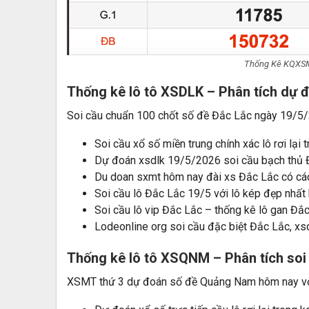
Thống Kê KQXSM
Thống kê lô tô XSDLK – Phân tích dự
Soi cầu chuẩn 100 chốt số đề Đắc Lắc ngày 19/5
Soi cầu xổ số miền trung chính xác lô rơi lại
Dự đoán xsdlk 19/5/2026 soi cầu bạch thủ
Du doan sxmt hôm nay đài xs Đắc Lắc có các
Soi cầu lô Đắc Lắc 19/5 với lô kép đẹp nhất
Soi cầu lô vip Đắc Lắc – thống kê lô gan Đắc
Lodeonline org soi cầu đặc biệt Đắc Lắc, xs
Thống kê lô tô XSQNM – Phân tích soi
XSMT thứ 3 dự đoán số đề Quảng Nam hôm nay với 