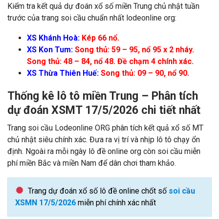
Kiểm tra kết quả dự đoán xổ số miền Trung chủ nhật tuần
trước của trang soi cầu chuẩn nhất lodeonline org:
XS Khánh Hoà:
Kép 66 nổ.
XS Kon Tum:
Song thủ: 59 – 95, nổ 95 x 2 nháy.
Song thủ: 48 – 84, nổ 48. Đề chạm 4 chính xác.
XS Thừa Thiên Huế:
Song thủ: 09 – 90, nổ 90.
Thống kê lô tô miền Trung – Phân tích
dự đoán XSMT 17/5/2026 chi tiết nhất
Trang soi cầu Lodeonline ORG phân tích kết quả xổ số MT
chủ nhật siêu chính xác. Đưa ra vị trí và nhịp lô tô chạy ổn
định. Ngoài ra mỗi ngày lô đề online org còn soi cầu miễn
phí miền Bắc và miền Nam để dân chơi tham khảo.
Trang dự đoán xổ số lô đề online chốt số
soi cầu
XSMN 17/5/2026
miễn phí chính xác nhất