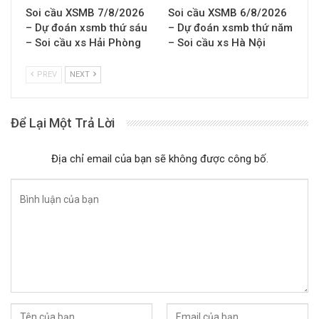
Soi cầu XSMB 7/8/2026
Soi cầu XSMB 6/8/2026
– Dự đoán xsmb thứ sáu
– Dự đoán xsmb thứ năm
– Soi cầu xs Hải Phòng
– Soi cầu xs Hà Nội
PREV
NEXT
Để Lại Một Trả Lời
Địa chỉ email của bạn sẽ không được công bố.