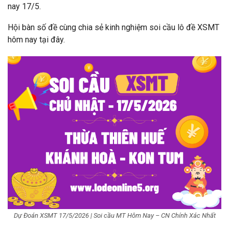
nay 17/5.
Hội bàn số đề cùng chia sẻ kinh nghiệm soi cầu lô đề XSMT
hôm nay tại đây.
Dự Đoán XSMT 17/5/2026 | Soi cầu MT Hôm Nay – CN Chính Xác Nhất