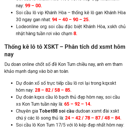
nay:
99 – 00.
Soi cầu lô vip Khánh Hòa – thống kê lô gan Khánh Hòa
30 ngay gan nhat:
94 – 40 – 90 – 25.
Lodeonline org soi cầu đặc biệt Khánh Hòa, xskh chủ
nhật hàng tuần rơi vào chạm
8.
Thống kê lô tô XSKT – Phân tích dd xsmt hôm
nay
Du doan online chốt số đề Kon Tum chiều nay, anh em tham
khảo mạnh dạng vào bờ an toàn.
Dự đoán xổ số trực tiếp cầu lô rơi lại trong kqxskt
hôm nay:
28 – 82 / 58 – 85.
Dự đoán kqxs cầu lô bạch thủ đẹp hôm nay, soi cầu
xs Kon Tum tuần này là:
65 – 92 – 14.
Chuyên gia
Tobet88 soi cầu
dudoan xsmt đài xskt
chú ý các lô song thủ là:
24 – 42 / 78 – 87 / 48 – 84.
Soi cầu lô Kon Tum 17/5 với lô kép đẹp nhất hôm nay: