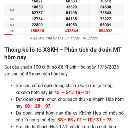
KQXSMT Chủ Nhật Tuần Trước 10/5/2026
Thống kê lô tô XSKH – Phân tích dự đoán MT
hôm nay
Soi cầu chuẩn 100 chốt số đề Khánh Hòa ngày 17/5/2026
với các số đề may mắn hôm nay:
Soi cầu xổ số miền trung chính xác lô rơi lại trong
kqxskh hôm nay là:
45 – 54 / 18 – 81
.
Dự đoán xsmt chọn chơi bạch thủ xs Khánh Hòa hôm
nay:
68 – 28 – 97.
Du doan sxmt hôm nay đài xs Khánh Hòa có một số
cặp lô song thủ đẹp:
58 – 85 / 01 – 10 / 37 – 73.
Soi cầu lô Khánh Hòa 17/5 với lô kép đẹp nhất hôm