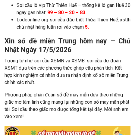
Soi cầu lô vip Thừ Thiên Huế – thống kê lô gan Huế 30
ngay gan nhat:
99 – 80 – 20 – 83.
Lodeonline org soi cầu đặc biệt Thừa Thiên Huế, xstth
chủ nhật hàng tuần rơi vào chạm
5.
Xin số đề miền Trung hôm nay – Chủ
Nhật Ngày 17/5/2026
Tương tự như soi cầu XSMN và XSMB, soi cầu dự đoán
XSMT dựa trên các phương thức ghép cầu phân tích. Kết
hợp kinh nghiệm cá nhân đưa ra nhận định xổ số miền Trung
chính xác nhất.
Phương pháp phán đoán số đề may mắn dựa theo những
giấc mơ tâm linh cũng mang lại những con số may mắn phát
tài. Soi cầu theo giấc mơ được tổng kết tại đây. Mời anh em
vào xem!