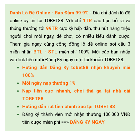
Đánh Lô Đề Online - Bảo Đảm 99.9%
- Địa chỉ đánh lô đề
online uy tín tại TOBET88. Với chỉ
1TR
các bạn bỏ ra và
thúng thưởng tới
99TR
cực kỳ hấp dẫn, thu hút hàng triệu
người chơi mỗi ngày, dễ chơi, có nhiều kiểu đánh cược.
Tham gia ngay cùng cộng đồng lô đề online soi cầu 3
miền nhận
BTL - STL
miễn phí 100%. Mời các bạn nhấp
vào link bên dưới Đăng Ký ngay một tài khoản TOBET88.
Hướng dẫn Đăng Ký tobet88 nhận khuyến mãi
100%
Mỗi ngày nạp thưởng 1%
Nạp tiền cực nhanh, chơi thả ga tại nhà cái
TOBET88
Hướng dẫn rút tiền chính xác tại TOBET88
Đăng ký thành viên mới nhận thưởng 100.000 VNĐ
tiền cược miễn phí ==>
ĐĂNG KÝ NGAY