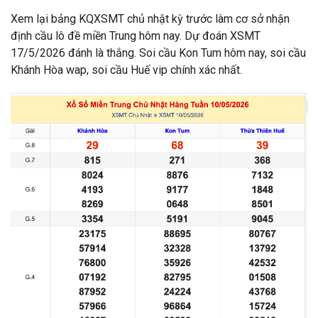
Xem lại bảng KQXSMT chủ nhật kỳ trước làm cơ sở nhận
định cầu lô đề miền Trung hôm nay. Dự đoán XSMT
17/5/2026 đánh là thắng. Soi cầu Kon Tum hôm nay, soi cầu
Khánh Hòa wap, soi cầu Huế vip chính xác nhất.