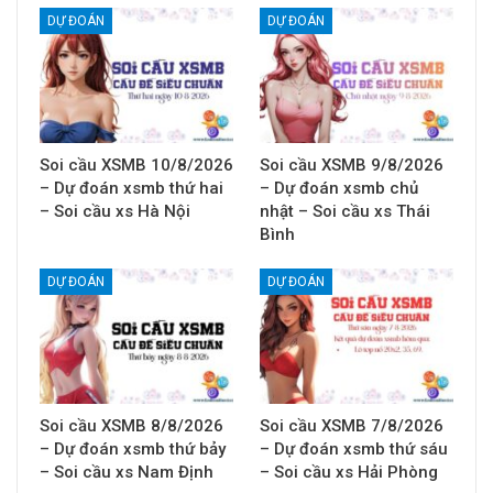
DỰ ĐOÁN
DỰ ĐOÁN
Soi cầu XSMB 10/8/2026
Soi cầu XSMB 9/8/2026
– Dự đoán xsmb thứ hai
– Dự đoán xsmb chủ
– Soi cầu xs Hà Nội
nhật – Soi cầu xs Thái
Bình
DỰ ĐOÁN
DỰ ĐOÁN
Soi cầu XSMB 8/8/2026
Soi cầu XSMB 7/8/2026
– Dự đoán xsmb thứ bảy
– Dự đoán xsmb thứ sáu
– Soi cầu xs Nam Định
– Soi cầu xs Hải Phòng