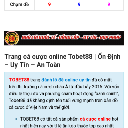
Chạm đề
9
9
9
Trang cá cược online Tobet88 | Ổn Định
– Uy Tín – An Toàn
TOBET88
trang
đánh lô đề online uy tín
đã có mặt
trên thị trường cá cược châu Á từ đầu bảy 2015. Với vốn
điều lệ triệu đô và phương châm hoạt động “xanh chính”,
Tobet88 đã khẳng định tên tuổi vững mạnh trên bản đồ
cá cược ở Việt Nam và thế giới.
TOBET88 có tất cả sản phẩm
cá cược online
hot
nhất hiện nay với tỉ lệ ăn kèo thuộc top cao nhất