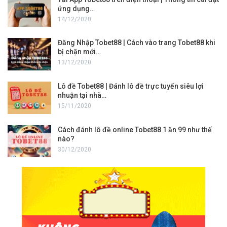
ứng dụng…
14/12/2020
Đăng Nhập Tobet88 | Cách vào trang Tobet88 khi
bị chặn mới…
13/12/2020
Lô đề Tobet88 | Đánh lô đề trực tuyến siêu lợi
nhuận tại nhà…
15/11/2020
Cách đánh lô đề online Tobet88 1 ăn 99 như thế
nào?
30/12/2020