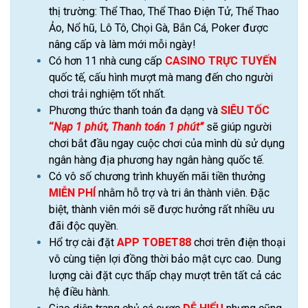
thị trường: Thể Thao, Thể Thao Điện Tử, Thể Thao
Ảo, Nổ hũ, Lô Tô, Chọi Gà, Bắn Cá, Poker được
nâng cấp và làm mới mỗi ngày!
Có hơn 11 nhà cung cấp
CASINO TRỰC TUYẾN
quốc tế, cấu hình mượt mà mang đến cho người
chơi trải nghiệm tốt nhất.
Phương thức thanh toán đa dạng và
SIÊU TỐC
“
Nạp 1 phút, Thanh toán 1 phút”
sẽ giúp người
chơi bắt đầu ngay cuộc chơi của mình dù sử dụng
ngân hàng địa phương hay ngân hàng quốc tế.
Có vô số chương trình khuyến mãi tiền thưởng
MIỄN PHÍ
nhằm hỗ trợ và tri ân thành viên. Đặc
biệt, thành viên mới sẽ được hưởng rất nhiều ưu
đãi độc quyền.
Hổ trợ cài đặt
APP TOBET88
chơi trên điện thoại
vô cùng tiện lợi đồng thời bảo mật cực cao. Dung
lượng cài đặt cực thấp chạy mượt trên tất cả các
hệ điều hành.