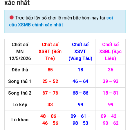
xác nhất
Trực tiếp lấy số chơi lô miền bắc hôm nay tại
soi
cầu XSMB chính xác nhất
Chốt số
Chốt số
Chốt số
Chốt số
MN
XSBT (Bến
XSVT
XSBL (Bạc
12/5/2026
Tre)
(Vũng Tàu)
Liêu)
Độc thủ
85
18
36
Song thủ 1
25 – 52
46 – 64
39 – 93
Song thủ 2
67 – 76
68 – 86
18 – 81
Lô kép
33
99
99
48 – 06 –
09 – 61 –
09 – 42 –
Lô khan
46 – 56
98 – 53
90 – 62