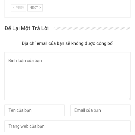
PREV
NEXT
Để Lại Một Trả Lời
Địa chỉ email của bạn sẽ không được công bố.