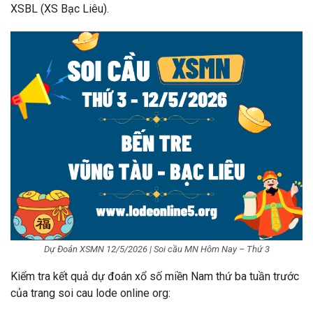
XSBL (XS Bạc Liêu).
Dự Đoán XSMN 12/5/2026 | Soi cầu MN Hôm Nay – Thứ 3
Kiểm tra kết quả dự đoán xổ số miền Nam thứ ba tuần trước
của trang soi cau lode online org: