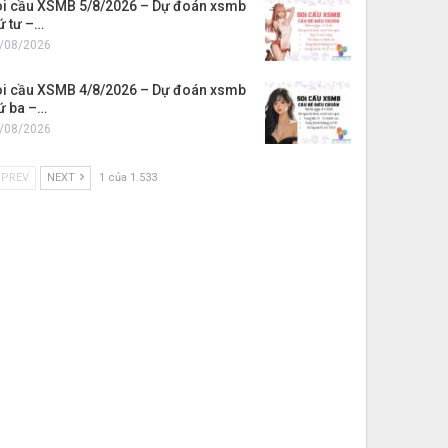
i cầu XSMB 5/8/2026 – Dự đoán xsmb
ứ tư –…
/08/2026
i cầu XSMB 4/8/2026 – Dự đoán xsmb
ứ ba –…
/08/2026
PREV
NEXT
1 của 1.533