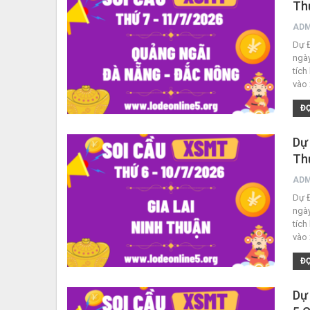
Th
AD
Dự Đ
ngày
tích
vào 
ĐỌ
Dự
Th
AD
Dự Đ
ngày
tích
vào 
ĐỌ
Dự