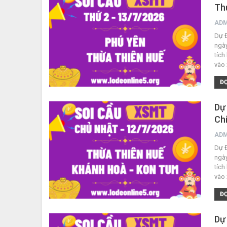
Th
AD
Dự Đ
ngày
tích
vào 
ĐỌ
Dự
Ch
AD
Dự Đ
ngày
tích
vào 
ĐỌ
Dự