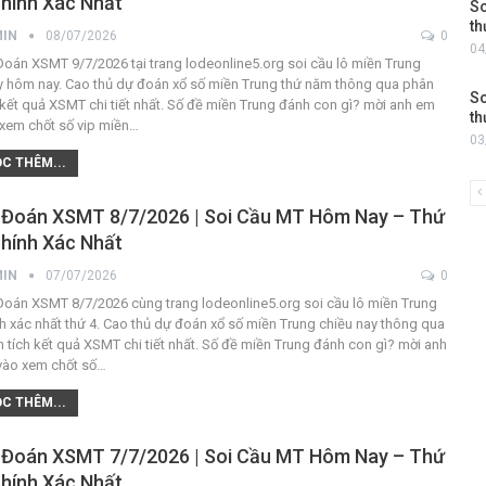
Chính Xác Nhất
So
th
MIN
08/07/2026
0
04
oán XSMT 9/7/2026 tại trang lodeonline5.org soi cầu lô miền Trung
 hôm nay. Cao thủ dự đoán xổ số miền Trung thứ năm thông qua phân
So
 kết quả XSMT chi tiết nhất. Số đề miền Trung đánh con gì? mời anh em
th
xem chốt số vip miền…
03
C THÊM...
 Đoán XSMT 8/7/2026 | Soi Cầu MT Hôm Nay – Thứ
Chính Xác Nhất
MIN
07/07/2026
0
oán XSMT 8/7/2026 cùng trang lodeonline5.org soi cầu lô miền Trung
h xác nhất thứ 4. Cao thủ dự đoán xổ số miền Trung chiều nay thông qua
 tích kết quả XSMT chi tiết nhất. Số đề miền Trung đánh con gì? mời anh
vào xem chốt số…
C THÊM...
 Đoán XSMT 7/7/2026 | Soi Cầu MT Hôm Nay – Thứ
Chính Xác Nhất