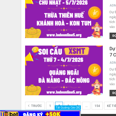
AD
Dự Đ
ngày
tích
vào 
ĐỌ
Dự
7 
AD
Dự Đ
ngày
tích
vào 
ĐỌ
TRƯỚC
1
2
3
4
…
154
KẾ TI
Tắt Quảng Cáo [X]